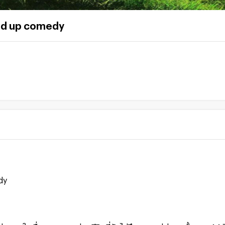
and up comedy
dy