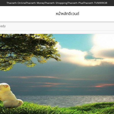
Thairath Online
Thairath Money
Thairath Shopping
Thairath Plus
Thairath TV
MIRROR
หน้าหลัก
อีเวนต์
medy