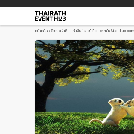
หน้าหลัก
อีเวนต์
เกิด แก่ เจ็บ "ยาย" Pompam's Stand up co